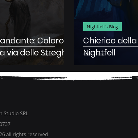
Nightfell's Blog
landante: Coloro
Chierico della
a via delle Streghe
Nightfell
 Studio SRL
0737​
6 all rights reserved