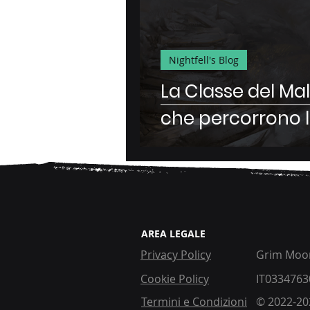
Nightfell's Blog
La Classe del Ma
che percorrono l
AREA LEGALE
Privacy Policy
Grim Moon
Cookie Policy
IT0334763
Termini e Condizioni
© 2022-202