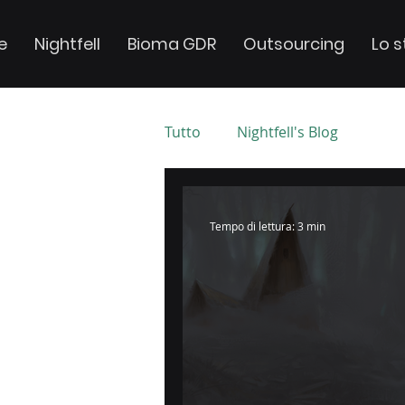
e
Nightfell
Bioma GDR
Outsourcing
Lo s
Tutto
Nightfell's Blog
Tempo di lettura: 3 min