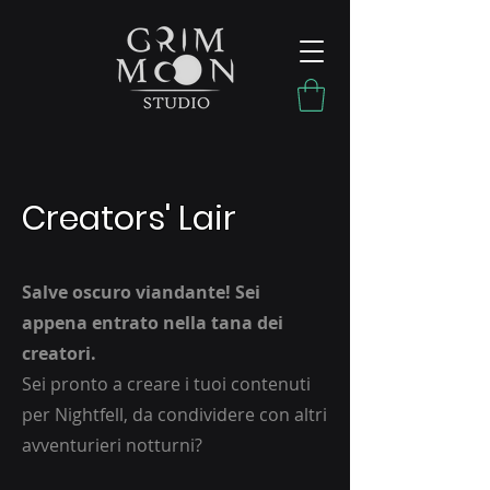
Creators' Lair
Salve oscuro viandante! Sei
appena entrato nella tana dei
creatori.
Sei pronto a creare i tuoi contenuti
per Nightfell, da condividere con altri
avventurieri notturni?