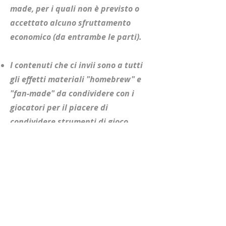
made, per i quali non è previsto o
accettato alcuno sfruttamento
economico (da entrambe le parti). ​​
I contenuti che ci invii sono a tutti
gli effetti materiali "homebrew" e
"fan-made" da condividere con i
giocatori per il piacere di
condividere strumenti di gioco
gratuiti. ​​
I contenuti condivisi tramite la
Grimmunity non sono considerati
"canonici" o "ufficiali". Inoltre, Grim
Moon Studio non si assume alcuna
responsabilità legale per i